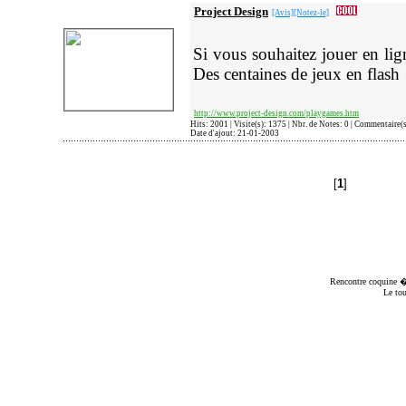
Project Design
[Avis]
[Notez-le]
Si vous souhaitez jouer en l
Des centaines de jeux en flash 
http://www.project-design.com/playgames.htm
Hits: 2001 | Visite(s): 1375 | Nbr. de Notes: 0 | Commentaire(
Date d'ajout: 21-01-2003
[
1
]
Rencontre coquine
� 
Le to