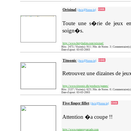
Orisinal
[Avis]
[Notez-le]
Toute une s�rie de jeux en
soign�s.
http://www.ferryhalim.com/orisinal/
Hits: 2475 | Visite(s): 911 | Nbr. de Notes: 3 | Commentaire(s
Date d'ajout: 03-03-2003
Titoonic
[Avis]
[Notez-le]
Retrouvez une dizaines de jeux
http://www.titoonic.dk/products/games/
Hits: 2137 | Visite(s): 623 | Nbr. de Notes: 0 | Commentaire(s
Date d'ajout: 03-03-2003
Five finger fillet
[Avis]
[Notez-le]
Attention �a coupe !!
http://www.gamespyarcade.com