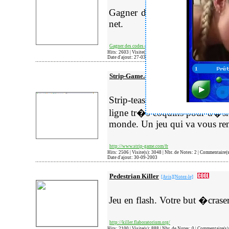
Gagner des codes d'acc�s au
net.
Gagner des codes d'acc�s aux Vid�os X les plus hard du ne
Hits: 2603 | Visite(s): 1733 | Nbr. de Notes: 3 | Commentaire(
Date d'ajout: 27-03-2004
Strip-Game.com
[Avis]
[Notez-le]
Strip-teases ludiques et s
ligne tr�s coquins pour d�shab
monde. Un jeu qui va vous ren
http://www.strip-game.com/fr
Hits: 2506 | Visite(s): 3048 | Nbr. de Notes: 2 | Commentaire(
Date d'ajout: 30-09-2003
Pedestrian Killer
[Avis]
[Notez-le]
Jeu en flash. Votre but �crase
http://killer.flaboratorium.org/
Hits: 2100 | Visite(s): 888 | Nbr. de Notes: 0 | Commentaire(s