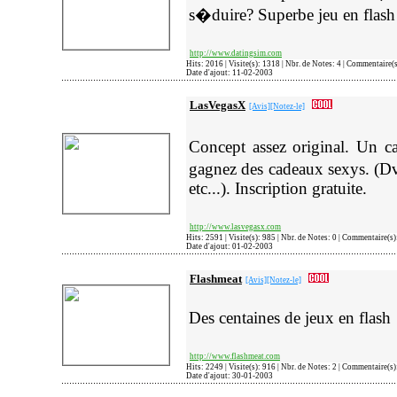
s�duire? Superbe jeu en flash
http://www.datingsim.com
Hits: 2016 | Visite(s): 1318 | Nbr. de Notes: 4 | Commentaire(
Date d'ajout: 11-02-2003
LasVegasX
[Avis]
[Notez-le]
Concept assez original. Un c
gagnez des cadeaux sexys. (
etc...). Inscription gratuite.
http://www.lasvegasx.com
Hits: 2591 | Visite(s): 985 | Nbr. de Notes: 0 | Commentaire(s
Date d'ajout: 01-02-2003
Flashmeat
[Avis]
[Notez-le]
Des centaines de jeux en flash 
http://www.flashmeat.com
Hits: 2249 | Visite(s): 916 | Nbr. de Notes: 2 | Commentaire(s
Date d'ajout: 30-01-2003