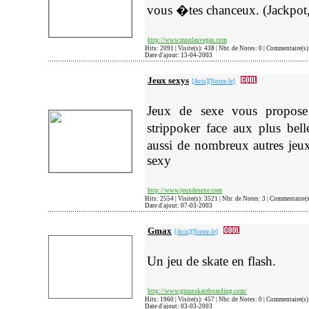
vous �tes chanceux. (Jackpot, r
http://www.monlasvegas.com
Hits: 2091 | Visite(s): 438 | Nbr. de Notes: 0 | Commentaire(s
Date d'ajout: 13-04-2003
Jeux sexys
[Avis]
[Notez-le]
Jeux de sexe vous propose
strippoker face aux plus bell
aussi de nombreux autres jeu
sexy
http://www.jeuxdesexe.com
Hits: 2554 | Visite(s): 3521 | Nbr. de Notes: 3 | Commentaire(
Date d'ajout: 07-03-2003
Gmax
[Avis]
[Notez-le]
Un jeu de skate en flash.
http://www.gmaxskateboarding.com/
Hits: 1960 | Visite(s): 457 | Nbr. de Notes: 0 | Commentaire(s
Date d'ajout: 03-03-2003