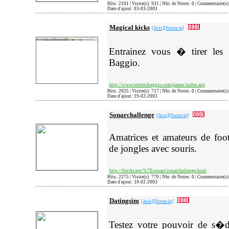
Hits: 2101 | Visite(s): 931 | Nbr. de Notes: 0 | Commentaire(s
Date d'ajout: 03-03-2003
Magical kicks
[Avis]
[Notez-le]
Entrainez vous � tirer les
Baggio.
http://www.robertobaggio.com/games/index.asp
Hits: 2025 | Visite(s): 717 | Nbr. de Notes: 0 | Commentaire(s
Date d'ajout: 19-02-2003
Sonarchallenge
[Avis]
[Notez-le]
Amatrices et amateurs de foot
de jongles avec souris.
http://fire.he.net/%7Esonarr/sonarchallenge.html
Hits: 2275 | Visite(s): 770 | Nbr. de Notes: 0 | Commentaire(s
Date d'ajout: 19-02-2003
Datingsim
[Avis]
[Notez-le]
Testez votre pouvoir de s�d