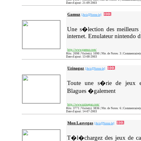
Date d'ajout: 21-09-2003
Gamuz
[Avis]
[Notez-le]
Une s�lection des meilleurs 
internet. Emulateur nintendo d
http://www.gamuz.com/
Hits: 2098 | Visite(s): 1090 | Nbr. de Notes: 3 | Commentaire(
Date d'ajout: 13-08-2003
Uzinagaz
[Avis]
[Notez-le]
Toute une s�rie de jeux e
Blagues �galement
http://www.uzinagaz.com/
Hits: 3771 | Visite(s): 3836 | Nbr. de Notes: 6 | Commentaire(
Date d'ajout: 14-07-2003
Mon Lasvegas
[Avis]
[Notez-le]
T�l�chargez des jeux de casi