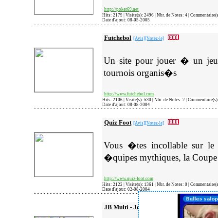
http://poker69.net
Hits: 2179 | Visite(s): 2496 | Nbr. de Notes: 4 | Commentaire(
Date d'ajout: 08-05-2005
Futchebol
[Avis]
[Notez-le]
Un site pour jouer � un jeu 
tournois organis�s
http://www.futchebol.com
Hits: 2106 | Visite(s): 530 | Nbr. de Notes: 2 | Commentaire(s
Date d'ajout: 08-08-2004
Quiz Foot
[Avis]
[Notez-le]
Vous �tes incollable sur le 
�quipes mythiques, la Coupe
http://www.quiz-foot.com
Hits: 2122 | Visite(s): 1361 | Nbr. de Notes: 0 | Commentaire(
Date d'ajout: 02-08-2004
JB Multi - Jeux et Sexe Gratuit
[Avis]
[Notez-l