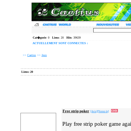
Cat�gorie
: 0
Liens
: 20
Hits
: 39639
ACTUELLEMENT SONT CONNECTES :
>>
Caetius
>>
Jeux
Liens: 20
Free strip poker
[Avis]
[Notez-le]
Play free strip poker game agai