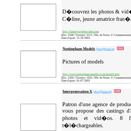
D�couvrez les photos & vid�o
C�line, jeune amatrice fran�
http://lindsay.xvideos-land.com
Hits: 2508 | Visite(s): 3211 | Nbr. de Notes: 0 | Commentaire(
Date d'ajout: 15-10-2003
Nottingham Models
[Avis]
[Notez-le]
Pictures of models
http://www.nottingham-models.co.uk/models.htm
Hits: 2430 | Visite(s): 1035 | Nbr. de Notes: 0 | Commentaire(
Date d'ajout: 01-07-2003
Intergeneration X
[Avis]
[Notez-le]
Patron d'une agence de produc
vous propose des castings d
photos et vid�os. 8 fi
t�l�chargeables.