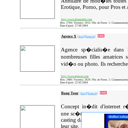
Annuaire de mod�les toutes
Erotique, Porno, pour Pros et
http://www.allomodels.com
Hits: 2704 | Visite(s): 1913 | Nbr. de Notes: 1 | Commentaire(
Date d'ajout: 27-06-2004
Agence X
[Avis]
[Notez-le]
Agence sp�cialis�e dans 
nombreuses filles amatrices
vid�o ou photo. Ils recherche
http://www.agencex.com
Hits: 2486 | Visite(s): 2629 | Nbr. de Notes: 2 | Commentaire
Date d'ajout: 22-03-2004
Bang Tour
[Avis]
[Notez-le]
Concept in�dit d'internet r�
une sc�ne porno avec une sta
casting dans toutes les villes d
leur site.