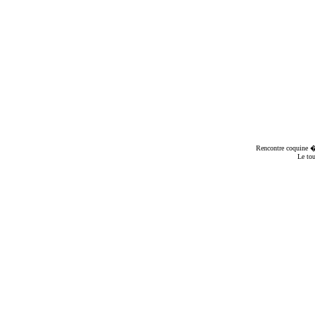
Rencontre coquine
� 
Le to