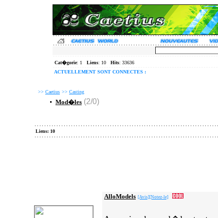
Cat�gorie
: 1
Liens
: 10
Hits
: 33636
ACTUELLEMENT SONT CONNECTES :
>>
Caetius
>>
Casting
(2/0)
Mod�les
Liens: 10
AlloModels
[Avis]
[Notez-le]