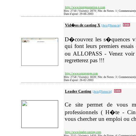
http://www.intergeneration-x.com
Hits: 2710 | Visite(s): 2879 | Nbr. de Notes: 1 | Commentaire(
Date d'ajout: 29-06-2003
Vid�os de casting X
[Avis]
[Notez-le]
D�couvrez les s�quences v
qui font leurs premiers essai
ou ALLOPASS - Venez voir c
regretterez pas !!!
http://www.sexrevenge.com
Hits: 2758 | Visite(s): 3028 | Nbr. de Notes: 3 | Commentaire(
Date d'ajout: 26-02-2003
Leader Casting
[Avis]
[Notez-le]
Ce site permet de vous me
professionnels ( H�te - Ci
vous chercher un emploi ou che
http://www.leader-casting.com
Hits: 2515 | Visite(s): 1458 | Nbr. de Notes: 4 | Commentaire(