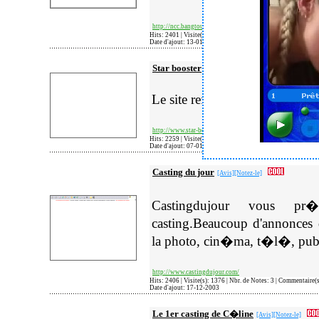
http://ncc.bangtour.com/
Hits: 2401 | Visite(s): 2380 | Nbr. de Notes: 1 | Commentaire(
Date d'ajout: 13-01-2004
Star booster
[Avis]
[Notez-le]
Le site reference du casting en
http://www.star-booster.com
Hits: 2259 | Visite(s): 1342 | Nbr. de Notes: 10 | Commentair
Date d'ajout: 07-01-2004
Casting du jour
[Avis]
[Notez-le]
Castingdujour vous pr
casting.Beaucoup d'annonces 
la photo, cin�ma, t�l�, publ
http://www.castingdujour.com/
Hits: 2406 | Visite(s): 1376 | Nbr. de Notes: 3 | Commentaire(
Date d'ajout: 17-12-2003
Le 1er casting de C�line
[Avis]
[Notez-le]